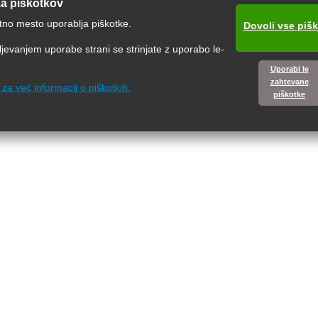
ka piškotkov
tno mesto uporablja piškotke.
Dovoli vse piš
jevanjem uporabe strani se strinjate z uporabo le-
Uporabi le
zahtevane
e za več informacij o piškotkih.
piškotke