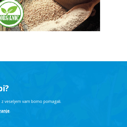
bi?
 in z veseljem vam bomo pomagali.
vanje
.