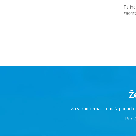
Ta ind
zaščit
Že
Za več informacij o naši ponudbi
Pokli