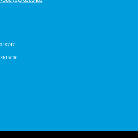
+386 (0)5 6300485
048747
3615000