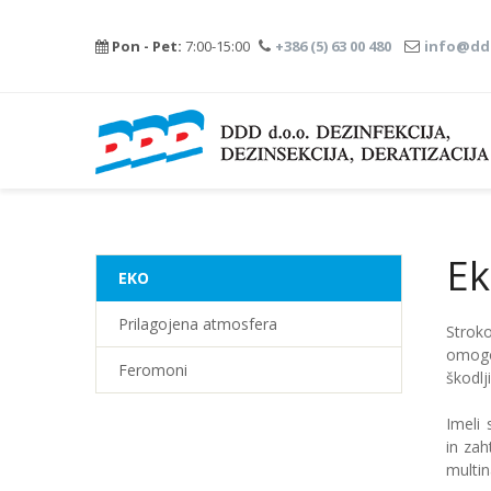
Pon - Pet:
7:00-15:00
+386 (5) 63 00 480
info@ddd
Ek
EKO
Prilagojena atmosfera
Strok
omogo
Feromoni
škodlji
Imeli
in zah
multin