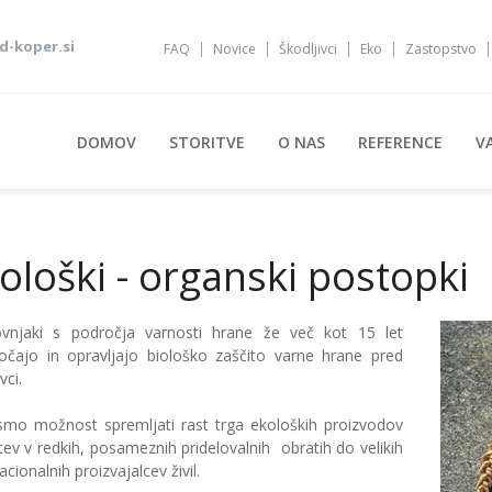
-koper.si
FAQ
Novice
Škodljivci
Eko
Zastopstvo
DOMOV
STORITVE
O NAS
REFERENCE
V
ološki - organski postopki
ovnjaki s področja varnosti hrane že več kot 15 let
čajo in opravljajo biološko zaščito varne hrane pred
vci.
 smo možnost spremljati rast trga ekoloških proizvodov
tev v redkih, posameznih pridelovalnih obratih do velikih
acionalnih proizvajalcev živil.