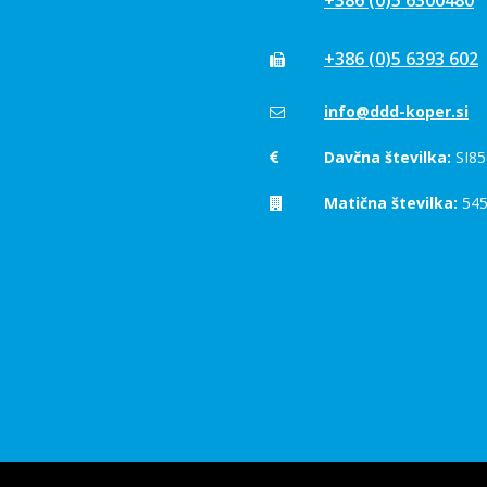
+386 (0)5 6300480
+386 (0)5 6393 602
info@ddd-koper.si
Davčna številka:
SI85
Matična številka:
545