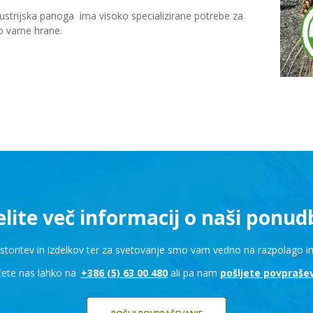
ustrijska panoga ima visoko specializirane potrebe za
o varne hrane.
lite več informacij o naši ponud
 storitev in izdelkov ter za svetovanje smo vam vedno na razpolago
čete nas lahko na
+386 (5) 63 00 480
ali pa nam
pošljete povpraše