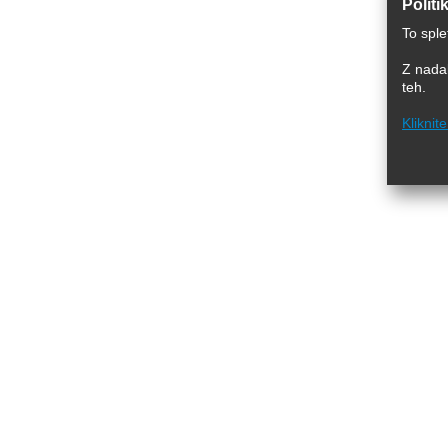
Politi
To sple
Z nadal
teh.
Kliknit